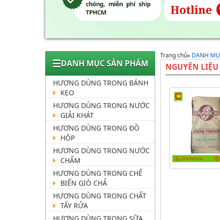
Trang chủ
»
DANH MỤ
☰
DANH MỤC SẢN PHẨM
NGUYÊN LIỆU
HƯƠNG DÙNG TRONG BÁNH
KẸO
HƯƠNG DÙNG TRONG NƯỚC
GIẢI KHÁT
HƯƠNG DÙNG TRONG ĐỒ
HỘP
HƯƠNG DÙNG TRONG NƯỚC
CHẤM
HƯƠNG DÙNG TRONG CHẾ
BIẾN GIÒ CHẢ
HƯƠNG DÙNG TRONG CHẤT
TẨY RỬA
HƯƠNG DÙNG TRONG SỮA