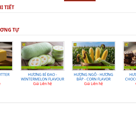
I TIẾT
ƯƠNG TỰ
UTTER
HƯƠNG BÍ ĐAO -
HƯƠNG NGÔ - HƯƠNG
HƯƠ
WINTERMELON FLAVOUR
BẮP - CORN FLAVOR
CHOC
ệ
Giá Liên hệ
Giá Liên hệ