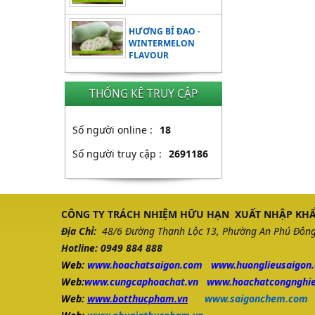
HƯƠNG BÍ ĐAO -
WINTERMELON
FLAVOUR
THỐNG KÊ TRUY CẬP
Số người online :
18
Số người truy cập :
2691186
CÔNG TY TRÁCH NHIỆM HỮU HẠN XUẤT NHẬP KHẨ
Địa Chỉ:
48/6 Đường Thạnh Lộc 13, Phường An Phú Đông,
Hotline: 0949 884 888
Web:
www.
hoachatsaigon.com
www.huonglieusaigon
Web:
www.cungcaphoachat.vn
www.hoachatcongnghie
Web:
www.botthucpham.vn
www.saigonchem.com