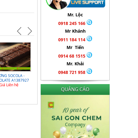
Mr. Lộc
0918 245 166
Mr Khánh
0911 184 114
Mr Tiến
0914 68 1515
Mr. Khải
0948 721 958
NG SOCOLA -
HƯƠNG TRÀ XANH -
HƯƠNG SOCOLA -
OLATE A1387927
HƯƠNG MATCHA
CHOCOLATE A1780154
Giá Liên hệ
MATCHA FLAVOR
Giá Liên hệ
QUẢNG CÁO
Giá Liên hệ