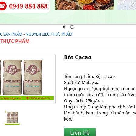
C SẢN PHẨM
»
NGUYÊN LIỆU THỰC PHẨM
 THỰC PHẨM
Bột Cacao
Tên sản phẩm: Bột cacao
Xuất xứ: Malaysia
Ngoại quan: Dạng bột mịn, có màu
thơm mùi cacao đặc trưng và có vị
Quy cách: 25kg/bao
Ứng dụng: Dùng làm pha chế các l
làm bánh, kem, trang trí món ăn, 
kẹo...
Liên Hệ