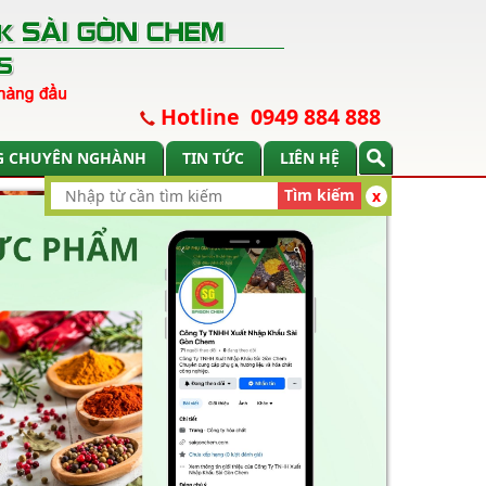
Hotline 0949 884 888
G CHUYÊN NGHÀNH
TIN TỨC
LIÊN HỆ
Tìm kiếm
x