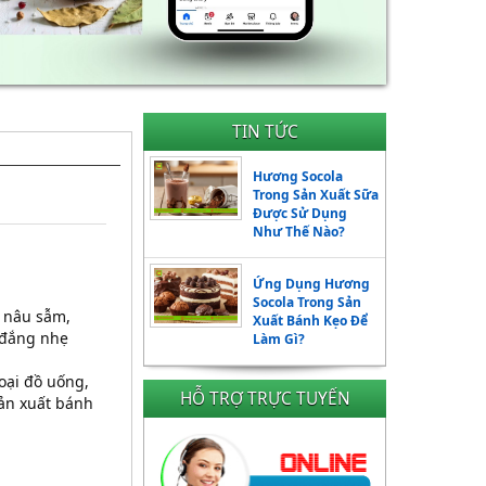
TIN TỨC
Hương Socola
Trong Sản Xuất Sữa
Được Sử Dụng
Như Thế Nào?
Ứng Dụng Hương
Socola Trong Sản
 nâu sẫm,
Xuất Bánh Kẹo Để
 đắng nhẹ
Làm Gì?
oại đồ uống,
HỖ TRỢ TRỰC TUYẾN
sản xuất bánh