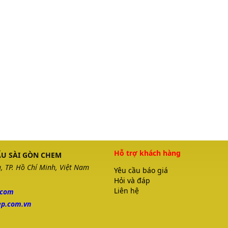
Hỗ trợ khách hàng
U SÀI GÒN CHEM
 TP. Hồ Chí Minh, Việt Nam
Yêu cầu báo giá
Hỏi và đáp
Liên hệ
.com
p.com.vn