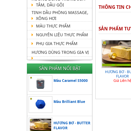
TẮM, DẦU GỘI
THÔNG TIN CH
TINH DẦU PHÒNG MASSAGE,
XÔNG HƠI
MÀU THỰC PHẨM
SẢN PHẨM T
NGUYÊN LIỆU THỰC PHẨM
PHỤ GIA THỰC PHẨM
HƯƠNG DÙNG TRONG GIA VỊ
SẢN PHẨM NỔI BẬT
HƯƠNG NHÂN SÂM -
HƯƠNG CÀ PHÊ - COFFEE
HƯƠNG BƠ - B
SSANGHWA BASE
FLAVOR A1485334
FLAVOR
Màu Caramel S5000
FLAVOR
Giá Liên hệ
Giá Liên h
Giá Liên hệ
Màu Brilliant Blue
HƯƠNG BƠ - BUTTER
FLAVOR