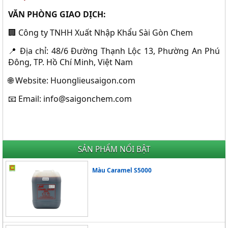
VĂN PHÒNG GIAO DỊCH:
🏢
Công
ty TNHH Xu
ất Nhập Khẩu
S
ài
Gòn
Chem
📍
Đ
ịa chỉ: 48/6
Đư
ờng Thạnh Lộc 13, Ph
ư
ờng An
Ph
ú
Đ
ông
, TP. H
ồ
Ch
í
Minh, Vi
ệt Nam
🌐
Website: Huonglieusaigon.com
📧
Email: info@saigonchem.com
SẢN PHẨM NỔI BẬT
Màu Caramel S5000