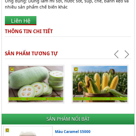
Ứng dụng: Dùng làm mì sợi, nước sốt, súp, chè, bánh kẹo và
nhiều sản phẩm chế biến khác
Liên Hệ
THÔNG TIN CHI TIẾT
SẢN PHẨM TƯƠNG TỰ
HƯƠNG BÍ ĐAO -
HƯƠNG NGÔ - HƯƠNG BẮP -
WINTERMELON FLAVOUR
CORN FLAVOR
Giá Liên hệ
Giá Liên hệ
SẢN PHẨM NỔI BẬT
Màu Caramel S5000