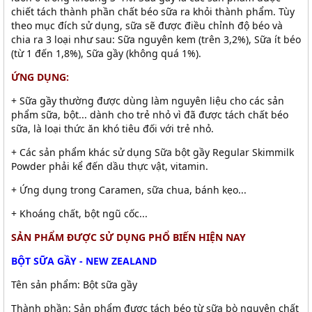
chiết tách thành phần chất béo sữa ra khỏi thành phẩm. Tùy
theo mục đích sử dụng, sữa sẽ được điều chỉnh độ béo và
chia ra 3 loại như sau: Sữa nguyên kem (trên 3,2%), Sữa ít béo
(từ 1 đến 1,8%), Sữa gầy (không quá 1%).
ỨNG DỤNG:
+ Sữa gầy thường được dùng làm nguyên liệu cho các sản
phẩm sữa, bột... dành cho trẻ nhỏ vì đã được tách chất béo
sữa, là loại thức ăn khó tiêu đối với trẻ nhỏ.
+ Các sản phẩm khác sử dụng Sữa bột gầy Regular Skimmilk
Powder phải kể đến dầu thực vật, vitamin.
+ Ứng dụng trong Caramen, sữa chua, bánh kẹo...
+ Khoáng chất, bột ngũ cốc...
SẢN PHẨM ĐƯỢC SỬ DỤNG PHỔ BIẾN HIỆN NAY
BỘT SỮA GẦY - NEW ZEALAND
Tên sản phẩm: Bột sữa gầy
Thành phần: Sản phẩm được tách béo từ sữa bò nguyên chất