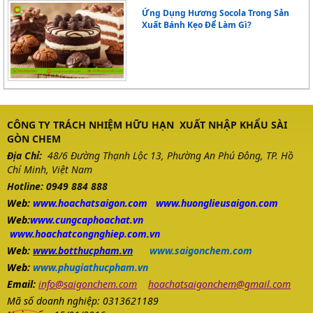
Ứng Dụng Hương Socola Trong Sản
Xuất Bánh Kẹo Để Làm Gì?
CÔNG TY TRÁCH NHIỆM HỮU HẠN XUẤT NHẬP KHẨU SÀI
GÒN CHEM
Địa Chỉ:
48/6 Đường Thạnh Lộc 13, Phường An Phú Đông, TP. Hồ
Chí Minh, Việt Nam
Hotline: 0949 884 888
Web:
www.
hoachatsaigon.com
www.huonglieusaigon.com
Web:
www.cungcaphoachat.vn
www.hoachatcongnghiep.com.vn
Web:
www.botthucpham.vn
www.saigonchem.com
Web:
www.phugiathucpham.vn
Email:
info@saigonchem.com
hoachatsaigonchem@gmail.com
Mã số doanh nghiệp: 0313621189