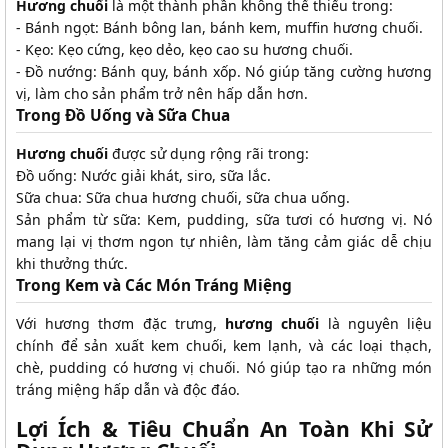
Hương chuối
là một thành phần không thể thiếu trong:
- Bánh ngọt: Bánh bông lan, bánh kem, muffin hương chuối.
- Kẹo: Kẹo cứng, kẹo dẻo, kẹo cao su hương chuối.
- Đồ nướng: Bánh quy, bánh xốp. Nó giúp tăng cường hương
vị, làm cho sản phẩm trở nên hấp dẫn hơn.
Trong Đồ Uống và Sữa Chua
Hương chuối
được sử dụng rộng rãi trong:
Đồ uống: Nước giải khát, siro, sữa lắc.
Sữa chua: Sữa chua hương chuối, sữa chua uống.
Sản phẩm từ sữa: Kem, pudding, sữa tươi có hương vị. Nó
mang lại vị thơm ngon tự nhiên, làm tăng cảm giác dễ chịu
khi thưởng thức.
Trong Kem và Các Món Tráng Miệng
Với hương thơm đặc trưng,
hương chuối
là nguyên liệu
chính để sản xuất kem chuối, kem lạnh, và các loại thạch,
chè, pudding có hương vị chuối. Nó giúp tạo ra những món
tráng miệng hấp dẫn và độc đáo.
Lợi Ích & Tiêu Chuẩn An Toàn Khi Sử