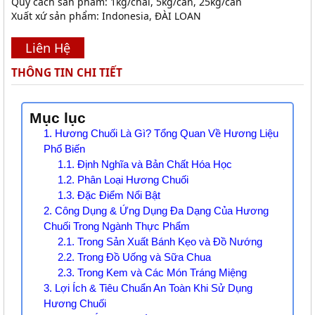
Quy cách sản phẩm: 1kg/chai, 5kg/can, 25kg/can
Xuất xứ sản phẩm: Indonesia, ĐÀI LOAN
Liên Hệ
THÔNG TIN CHI TIẾT
Mục lục
1. Hương Chuối Là Gì? Tổng Quan Về Hương Liệu
Phổ Biến
1.1. Định Nghĩa và Bản Chất Hóa Học
1.2. Phân Loại Hương Chuối
1.3. Đặc Điểm Nổi Bật
2. Công Dụng & Ứng Dụng Đa Dạng Của Hương
Chuối Trong Ngành Thực Phẩm
2.1. Trong Sản Xuất Bánh Kẹo và Đồ Nướng
2.2. Trong Đồ Uống và Sữa Chua
2.3. Trong Kem và Các Món Tráng Miệng
3. Lợi Ích & Tiêu Chuẩn An Toàn Khi Sử Dụng
Hương Chuối