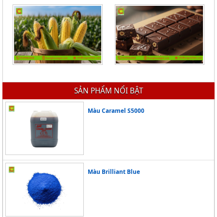
HƯƠNG NGÔ - HƯƠNG BẮP -
HƯƠNG SOCOLA - CHOCOLATE
CORN FLAVOR
A1387927
Giá Liên hệ
Giá Liên hệ
SẢN PHẨM NỔI BẬT
Màu Caramel S5000
Màu Brilliant Blue