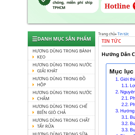
Trang chủ
»
Tin tức
☰
DANH MỤC SẢN PHẨM
TIN TỨC
HƯƠNG DÙNG TRONG BÁNH
Hướng Dẫn C
KẸO
HƯƠNG DÙNG TRONG NƯỚC
GIẢI KHÁT
Mục lục
HƯƠNG DÙNG TRONG ĐỒ
1. Giới th
HỘP
1.1. L
2. Nguyên
HƯƠNG DÙNG TRONG NƯỚC
CHẤM
2.1. P
2.2. P
HƯƠNG DÙNG TRONG CHẾ
3. Hướng 
BIẾN GIÒ CHẢ
3.1. B
HƯƠNG DÙNG TRONG CHẤT
3.2. B
TẨY RỬA
3.3. B
HƯƠNG DÙNG TRONG SỮA