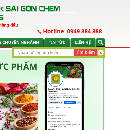
Hotline 0949 884 888
G CHUYÊN NGHÀNH
TIN TỨC
LIÊN HỆ
Tìm kiếm
x