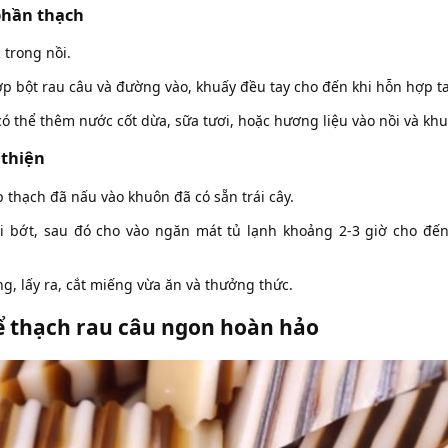
phần thạch
 trong nồi.
ợp bột rau câu và đường vào, khuấy đều tay cho đến khi hỗn hợp t
ó thể thêm nước cốt dừa, sữa tươi, hoặc hương liệu vào nồi và kh
 thiện
 thạch đã nấu vào khuôn đã có sẵn trái cây.
i bớt, sau đó cho vào ngăn mát tủ lạnh khoảng 2-3 giờ cho đến
g, lấy ra, cắt miếng vừa ăn và thưởng thức.
ể thạch rau câu ngon hoàn hảo