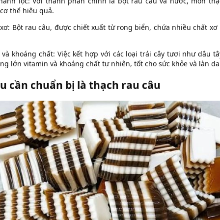
 thanh lọc: Với thành phần chính là bột rau câu và nước, món thạ
cơ thể hiệu quả.
xơ: Bột rau câu, được chiết xuất từ rong biển, chứa nhiều chất xơ
và khoáng chất: Việc kết hợp với các loại trái cây tươi như dâu tây, 
g lớn vitamin và khoáng chất tự nhiên, tốt cho sức khỏe và làn da
u cần chuẩn bị là thạch rau câu