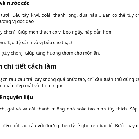
 và nước cốt
y tươi: Dâu tây, kiwi, xoài, thanh long, dưa hấu... Bạn có thể tùy 
hương vị độc đáo.
ùy chọn): Giúp món thạch có vị béo ngậy, hấp dẫn hơn.
ọn): Tạo độ sánh và vị béo cho thạch.
i (tùy chọn): Giúp tăng hương thơm cho món ăn.
chi tiết cách làm
hạch rau câu trái cây không quá phức tạp, chỉ cần tuân thủ đúng c
nh phẩm đẹp mắt và thơm ngon.
ế nguyên liệu
ạch, gọt vỏ và cắt thành miếng nhỏ hoặc tạo hình tùy thích. Sắp 
n đều bột rau câu với đường theo tỷ lệ ghi trên bao bì. Bước này 