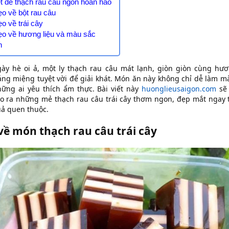
ết để thạch rau câu ngon hoàn hảo
ẹo về bột rau câu
ẹo về trái cây
ẹo về hương liệu và màu sắc
n
y hè oi ả, một ly thạch rau câu mát lạnh, giòn giòn cùng hươn
áng miệng tuyệt vời để giải khát. Món ăn này không chỉ dễ làm mà
ững ai yêu thích ẩm thực. Bài viết này
huonglieusaigon.com
sẽ
o ra những mẻ thạch rau câu trái cây thơm ngon, đẹp mắt ngay t
uả quen thuộc.
 về món thạch rau câu trái cây