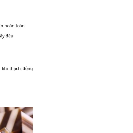
an hoàn toàn.
uấy đều.
 khi thạch đông