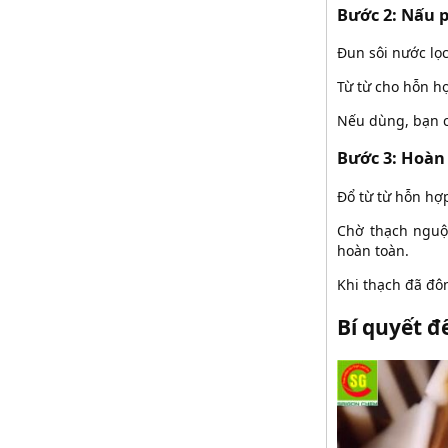
Bước 2: Nấu 
Đun sôi nước lọc
Từ từ cho hỗn h
Nếu dùng, bạn c
Bước 3: Hoàn
Đổ từ từ hỗn hợp
Chờ thạch nguộ
hoàn toàn.
Khi thạch đã đôn
Bí quyết đ