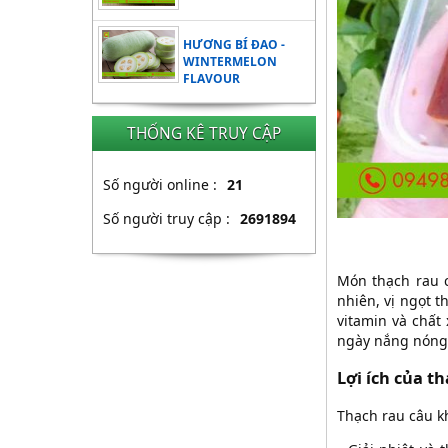
HƯƠNG BÍ ĐAO -
WINTERMELON
FLAVOUR
THỐNG KÊ TRUY CẬP
Số người online :
21
Số người truy cập :
2691894
Món thạch rau c
nhiên, vị ngọt 
vitamin và chất
ngày nắng nóng
Lợi ích của t
Thạch rau câu kh