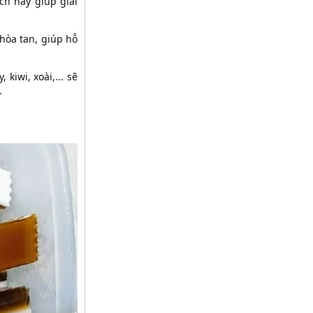
ch này giúp giải
 hòa tan, giúp hỗ
kiwi, xoài,... sẽ
.