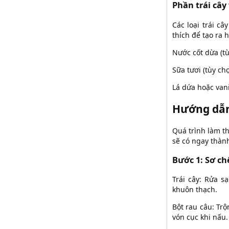
Phần trái cây
Các loại trái câ
thích để tạo ra 
Nước cốt dừa (t
Sữa tươi (tùy ch
Lá dứa hoặc van
Hướng dẫn 
Quá trình làm t
sẽ có ngay thà
Bước 1: Sơ ch
Trái cây: Rửa s
khuôn thạch.
Bột rau câu: Trộ
vón cục khi nấu.