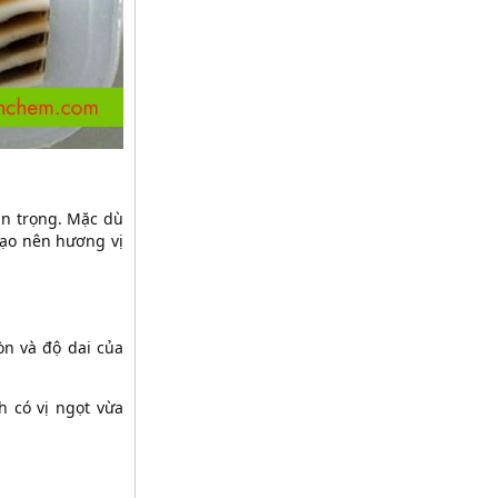
an trọng. Mặc dù
tạo nên hương vị
iòn và độ dai của
h có vị ngọt vừa