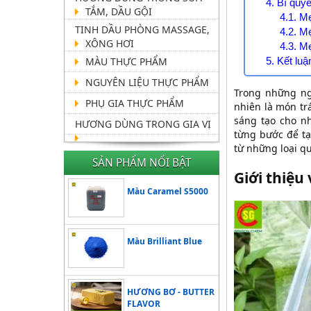
4. Bí quy
TẮM, DẦU GỘI
4.1. M
TINH DẦU PHÒNG MASSAGE,
4.2. M
XÔNG HƠI
4.3. M
MÀU THỰC PHẨM
5. Kết luậ
NGUYÊN LIỆU THỰC PHẨM
Trong những ngà
PHỤ GIA THỰC PHẨM
nhiên là món tr
sáng tạo cho nh
HƯƠNG DÙNG TRONG GIA VỊ
từng bước để tạ
từ những loại q
SẢN PHẨM NỔI BẬT
Giới thiệu
Màu Caramel S5000
Màu Brilliant Blue
HƯƠNG BƠ - BUTTER
FLAVOR