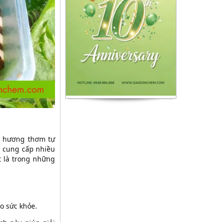
và hương thơm tự
n cung cấp nhiều
t là trong những
o sức khỏe.