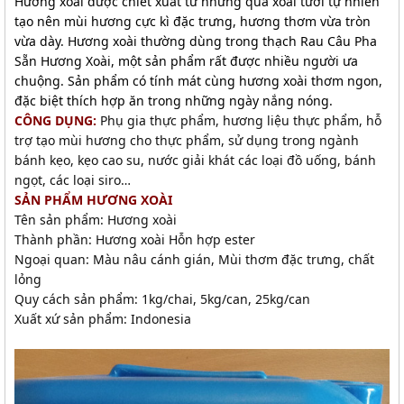
Hương xoài được chiết xuất từ những quả xoài tươi tự nhiên
tạo nên mùi hương cực kì đặc trưng, hương thơm vừa tròn
vừa dày. Hương xoài thường dùng trong thạch Rau Câu Pha
Sẵn Hương Xoài, một sản phẩm rất được nhiều người ưa
chuộng. Sản phẩm có tính mát cùng hương xoài thơm ngon,
đặc biệt thích hợp ăn trong những ngày nắng nóng.
CÔNG DỤNG:
Phụ gia thực phẩm, hương liệu thực phẩm, hỗ
trợ tạo mùi hương cho thực phẩm, sử dụng trong ngành
bánh kẹo, kẹo cao su, nước giải khát các loại đồ uống, bánh
ngọt, các loại siro…
SẢN PHẨM HƯƠNG XOÀI
Tên sản phẩm: Hương xoài
Thành phần: Hương xoài Hỗn hợp ester
Ngoại quan: Màu nâu cánh gián, Mùi thơm đặc trưng, chất
lỏng
Quy cách sản phẩm: 1kg/chai, 5kg/can, 25kg/can
Xuất xứ sản phẩm: Indonesia