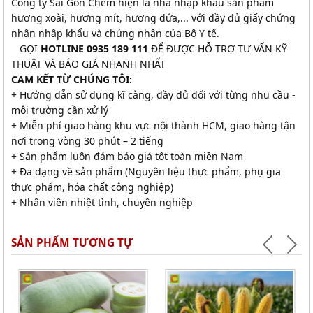
Công ty Sài Gòn Chem hiện là nhà nhập khẩu sản phẩm
hương xoài, hương mít, hương dứa,... với đầy đủ giấy chứng
nhận nhập khẩu và chứng nhận của Bộ Y tế.
GỌI
HOTLINE 0935 189 111
ĐỂ ĐƯỢC HỖ TRỢ TƯ VẤN KỸ
THUẬT VÀ BÁO GIÁ NHANH NHẤT
CAM KẾT TỪ CHÚNG TÔI:
+ Hướng dẫn sử dụng kĩ càng, đầy đủ đối với từng nhu cầu -
môi trường cần xử lý
+ Miễn phí giao hàng khu vực nội thành HCM, giao hàng tận
nơi trong vòng 30 phút – 2 tiếng
+ Sản phẩm luôn đảm bảo giá tốt toàn miền Nam
+ Đa dạng về sản phẩm (Nguyên liệu thực phẩm, phụ gia
thực phẩm, hóa chất công nghiệp)
+ Nhân viên nhiệt tình, chuyên nghiệp
SẢN PHẨM TƯƠNG TỰ