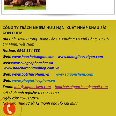
CÔNG TY TRÁCH NHIỆM HỮU HẠN XUẤT NHẬP KHẨU SÀI
GÒN CHEM
Địa Chỉ:
48/6 Đường Thạnh Lộc 13, Phường An Phú Đông, TP. Hồ
Chí Minh, Việt Nam
Hotline: 0949 884 888
Web:
www.
hoachatsaigon.com
www.huonglieusaigon.com
Web:
www.cungcaphoachat.vn
www.hoachatcongnghiep.com.vn
Web:
www.botthucpham.vn
www.saigonchem.com
Web:
www.phugiathucpham.vn
Email:
info@saigonchem.com
hoachatsaigonchem@gmail.com
Mã số doanh nghiệp: 0313621189
Ngày cấp: 15/01/2016
Nơi cấp: Thuế cơ sở 12 thành phố Hồ Chí Minh