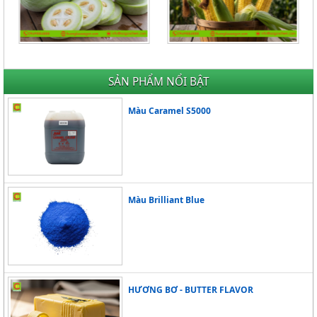
HƯƠNG BÍ ĐAO -
HƯƠNG NGÔ - HƯƠNG BẮP -
WINTERMELON FLAVOUR
CORN FLAVOR
Giá Liên hệ
Giá Liên hệ
SẢN PHẨM NỔI BẬT
Màu Caramel S5000
Màu Brilliant Blue
HƯƠNG BƠ - BUTTER FLAVOR