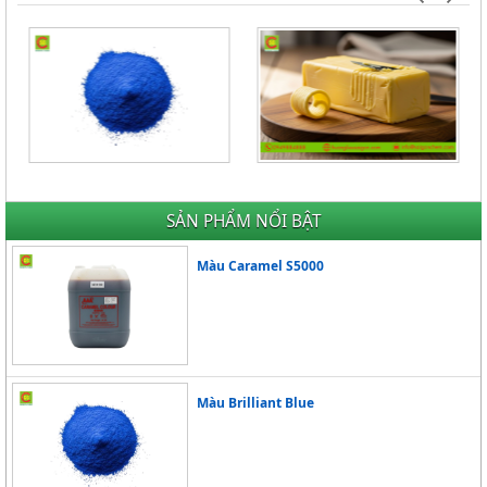
Màu Brilliant Blue
HƯƠNG BƠ - BUTTER FLAVOR
Giá Liên hệ
Giá Liên hệ
SẢN PHẨM NỔI BẬT
Màu Caramel S5000
Màu Brilliant Blue