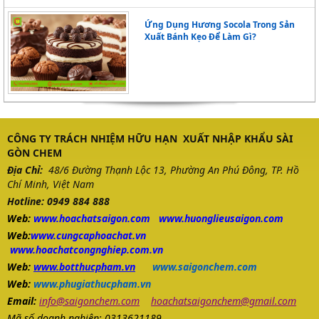
Ứng Dụng Hương Socola Trong Sản
Xuất Bánh Kẹo Để Làm Gì?
CÔNG TY TRÁCH NHIỆM HỮU HẠN XUẤT NHẬP KHẨU SÀI
GÒN CHEM
Địa Chỉ:
48/6 Đường Thạnh Lộc 13, Phường An Phú Đông, TP. Hồ
Chí Minh, Việt Nam
Hotline: 0949 884 888
Web:
www.
hoachatsaigon.com
www.huonglieusaigon.com
Web:
www.cungcaphoachat.vn
www.hoachatcongnghiep.com.vn
Web:
www.botthucpham.vn
www.saigonchem.com
Web:
www.phugiathucpham.vn
Email:
info@saigonchem.com
hoachatsaigonchem@gmail.com
Mã số doanh nghiệp: 0313621189