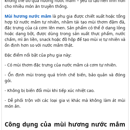
không thể bỏ qua hương nước mắm – yếu tố tạo nên linh hồn
cho nhiều món ăn truyền thống.
Mùi hương nước mắm
là phụ gia được chiết xuất hoặc tổng
hợp từ nước mắm tự nhiên, nhằm tái tạo mùi thơm đậm đà,
đặc trưng của cá cơm lên men. Sản phẩm có thể ở dạng lỏng
hoặc dạng bột, được dùng trong sản xuất thực phẩm, nước
chấm, mì ăn liền, snack hoặc đồ hộp để tạo mùi vị tự nhiên và
ổn định hơn so với nước mắm thật.
Đặc điểm nổi bật của phụ gia này:
- Có mùi thơm đặc trưng của nước mắm cá cơm tự nhiên.
- Ổn định mùi trong quá trình chế biến, bảo quản và đóng
gói.
- Không bị biến đổi mùi khi tiếp xúc nhiệt cao.
- Dễ phối trộn với các loại gia vị khác mà không làm át mùi
món ăn.
Công dụng của mùi hương nước mắm