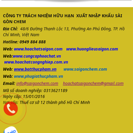
CÔNG TY TRÁCH NHIỆM HỮU HẠN XUẤT NHẬP KHẨU SÀI
GÒN CHEM
Địa Chỉ:
48/6 Đường Thạnh Lộc 13, Phường An Phú Đông, TP. Hồ
Chí Minh, Việt Nam
Hotline: 0949 884 888
Web:
www.
hoachatsaigon.com
www.huonglieusaigon.com
Web:
www.cungcaphoachat.vn
www.hoachatcongnghiep.com.vn
Web:
www.botthucpham.vn
www.saigonchem.com
Web:
www.phugiathucpham.vn
Email:
info@saigonchem.com
hoachatsaigonchem@gmail.com
Mã số doanh nghiệp: 0313621189
Ngày cấp: 15/01/2016
Nơi cấp: Thuế cơ sở 12 thành phố Hồ Chí Minh